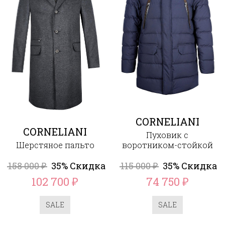
CORNELIANI
CORNELIANI
Пуховик с
Шерстяное пальто
воротником-стойкой
158 000
35% Скидка
115 000
35% Скидка
₽
₽
102 700
74 750
₽
₽
SALE
SALE