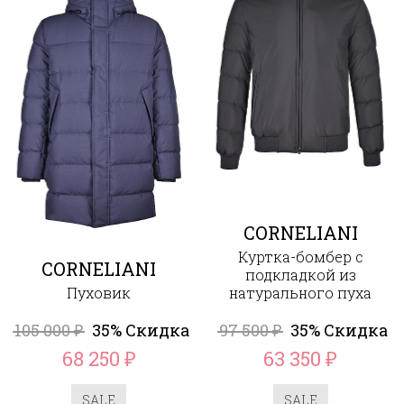
CORNELIANI
Куртка-бомбер с
CORNELIANI
подкладкой из
Пуховик
натурального пуха
105 000
35% Скидка
97 500
35% Скидка
₽
₽
68 250
63 350
₽
₽
SALE
SALE