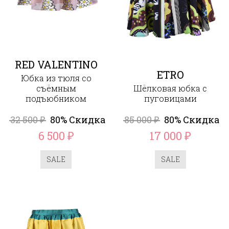
RED VALENTINO
ETRO
Юбка из тюля со
съёмным
Шёлковая юбка с
подъюбником
пуговицами
32 500
80% Скидка
85 000
80% Скидка
₽
₽
6 500
17 000
₽
₽
SALE
SALE