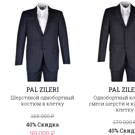
PAL ZILERI
PAL ZILE
Шерстяной однобортный
Однобортный к
костюм в клетку
смеси шерсти и к
клетку
165 000
₽
179 000
40% Скидка
40% Скид
99 000
₽