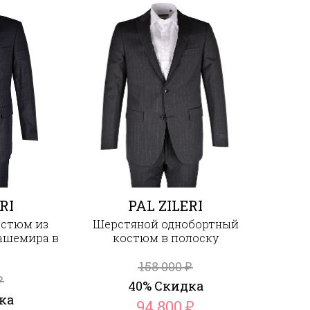
RI
PAL ZILERI
остюм из
Шерстяной однобортный
ашемира в
костюм в полоску
158 000
₽
₽
40% Скидка
ка
94 800
₽