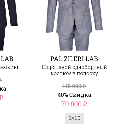
 LAB
PAL ZILERI LAB
смокинг
Шерстяной однобортный
костюм в полоску
₽
118 000
₽
ка
40% Скидка
₽
70 800
₽
SALE