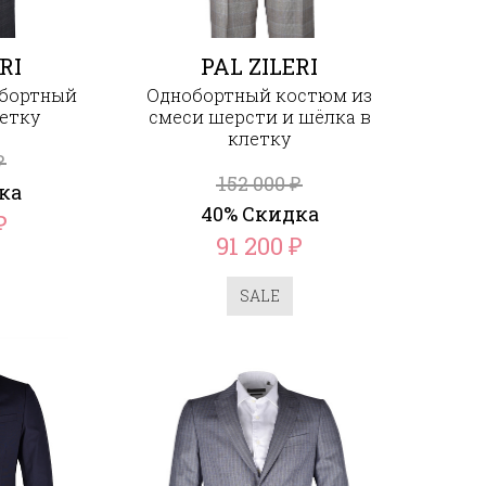
RI
PAL ZILERI
обортный
Однобортный костюм из
етку
смеси шерсти и шёлка в
клетку
₽
152 000
₽
ка
40% Скидка
₽
91 200
₽
SALE