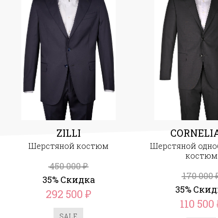
ZILLI
CORNELI
Шерстяной костюм
Шерстяной одн
костюм
450 000
₽
170 000
35% Скидка
35% Скид
292 500
₽
110 500
SALE