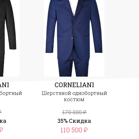
ANI
CORNELIANI
обортный
Шерстяной однобортный
костюм
170 000
₽
₽
ка
35% Скидка
110 500
₽
₽