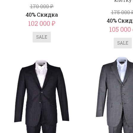
170 000
₽
175 000
40% Скидка
40% Скид
102 000
₽
105 000
SALE
SALE