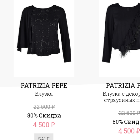
PATRIZIA PEPE
PATRIZIA 
Блузка
Блузка с деко
страусиных п
22 500
₽
22 500
₽
80% Скидка
80% Скид
4 500
₽
4 500
SALE