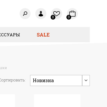
0
0
SALE
ЕССУАРЫ
ашки
Новизна
Сортировать: