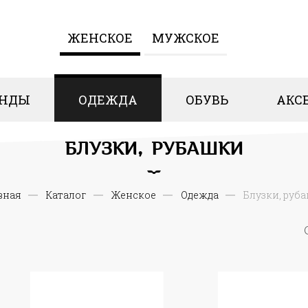
ЖЕНCКОЕ
МУЖСКОЕ
ЕНДЫ
ОДЕЖДА
ОБУВЬ
АКС
БЛУЗКИ, РУБАШКИ
вная
Каталог
Женcкое
Одежда
Блузки, руб