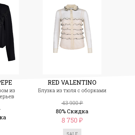
PEPE
RED VALENTINO
ром из
Блузка из тюля с оборками
ерьев
43 900
₽
80% Скидка
ка
8 750
₽
₽
SALE