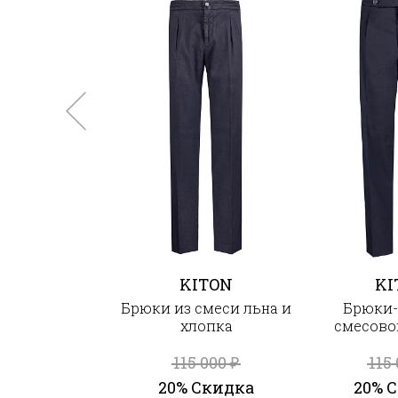
KITON
KI
Брюки из смеси льна и
Брюки-
хлопка
смесово
115 000
115
₽
20% Скидка
20% 