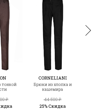
TON
CORNELIANI
CORNEL
з тонкой
Брюки из хлопка и
Брюки из 
сти
кашемира
шерс
000
44 500
45 6
₽
₽
кидка
25% Скидка
25% Ск