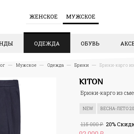
ЖЕНCКОЕ
МУЖСКОЕ
ЕНДЫ
ОДЕЖДА
ОБУВЬ
АКС
ог
Мужское
Одежда
Брюки
Брюки-карго из
KITON
Брюки-карго из сме
NEW
ВЕСНА-ЛЕТО 20
115 000
20% Скид
₽
92 000
₽