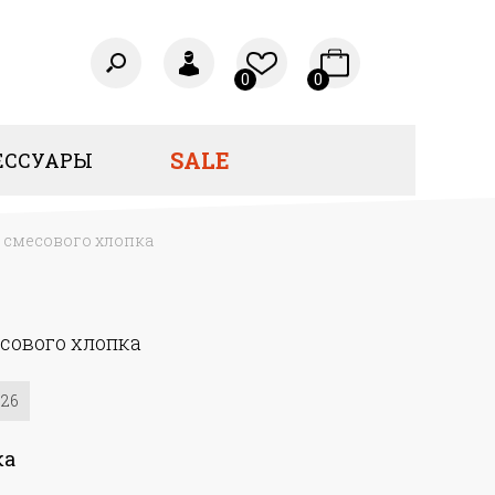
0
0
SALE
ЕССУАРЫ
 смесового хлопка
сового хлопка
26
ка