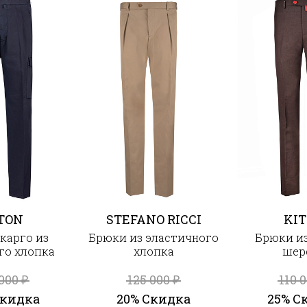
TON
STEFANO RICCI
KI
карго из
Брюки из эластичного
Брюки и
го хлопка
хлопка
шер
 000
125 000
110 
₽
₽
Скидка
20% Скидка
25% С