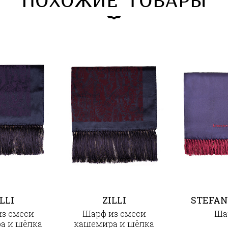
ПОХОЖИЕ ТОВАРЫ
LLI
ZILLI
STEFAN
з смеси
Шарф из смеси
Ша
а и шёлка
кашемира и шёлка