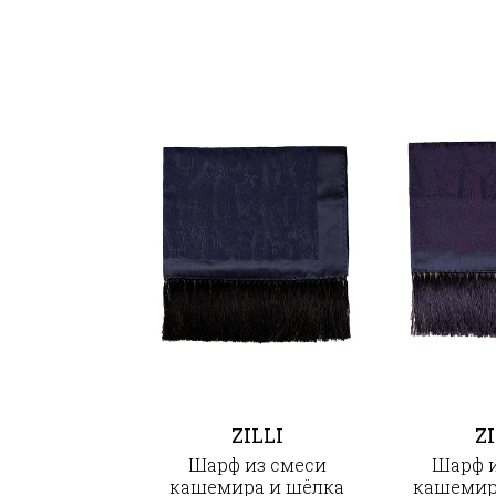
ZILLI
ZI
Шарф из смеси
Шарф и
кашемира и шёлка
кашемир