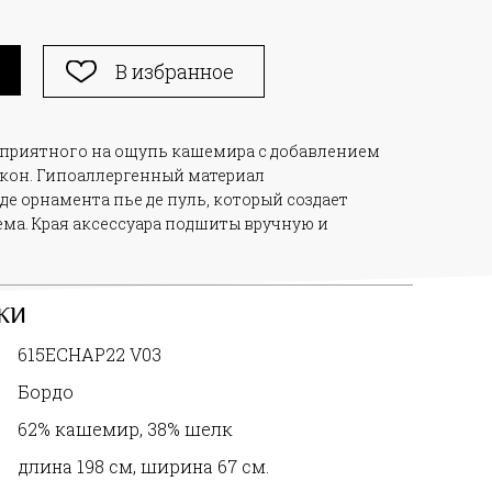
В избранное
 приятного на ощупь кашемира с добавлением
кон. Гипоаллергенный материал
е орнамента пье де пуль, который создает
ма. Края аксессуара подшиты вручную и
КИ
615ECHAP22 V03
Бордо
62% кашемир, 38% шелк
длина 198 cм, ширина 67 см.