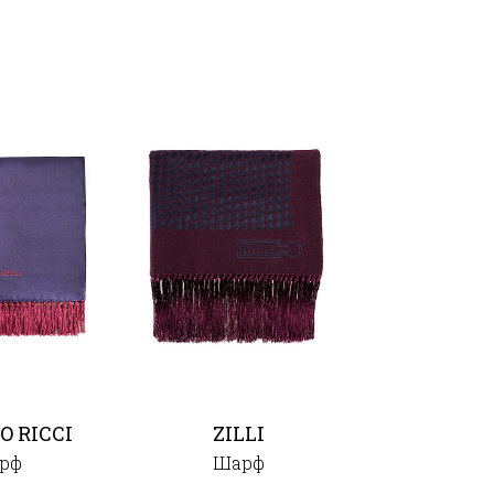
O RICCI
ZILLI
рф
Шарф