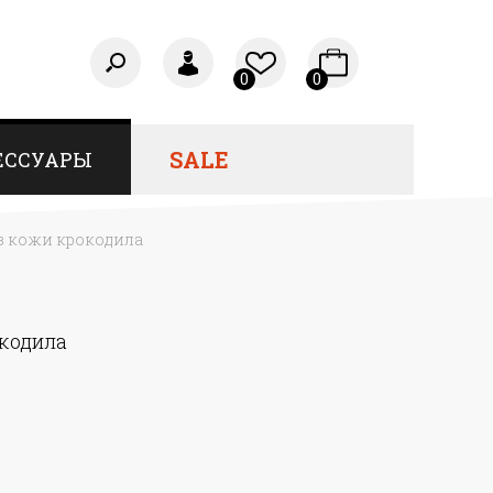
0
0
SALE
ЕССУАРЫ
з кожи крокодила
окодила