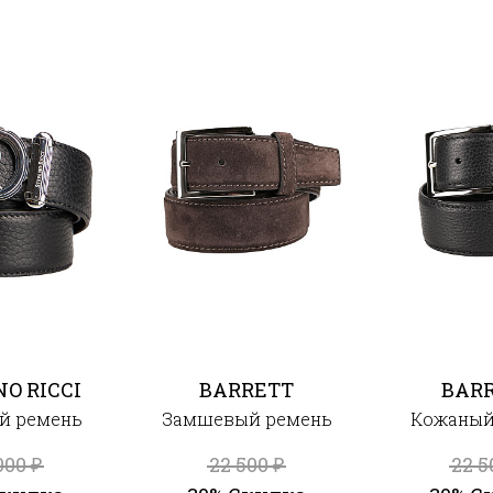
O RICCI
BARRETT
BAR
й ремень
Замшевый ремень
Кожаный
000
22 500
22 
₽
₽