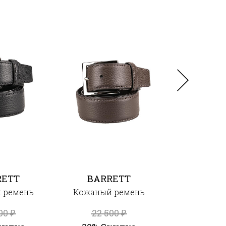
RETT
BARRETT
DOUCA
 ремень
Кожаный ремень
Регулируем
из текстур
500
22 500
кож
₽
₽