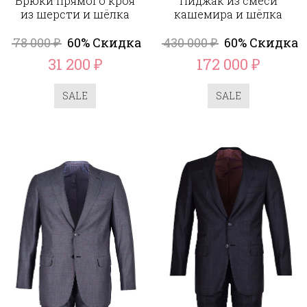
Брюки прямого кроя
Пиджак из смеси
из шерсти и шёлка
кашемира и шёлка
78 000
60% Скидка
430 000
60% Скидка
₽
₽
31 200
172 000
₽
₽
SALE
SALE