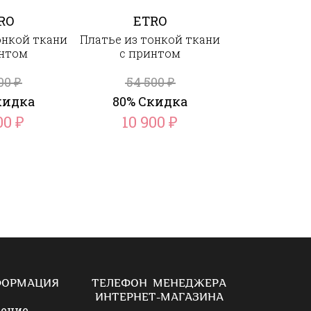
RO
ETRO
ETR
онкой ткани
Платье из тонкой ткани
Шёлковое
интом
с принтом
прямого кроя
500
54 500
98 0
₽
₽
кидка
80% Скидка
80% Ск
700
10 900
19 6
₽
₽
ФОРМАЦИЯ
ТЕЛЕФОН МЕНЕДЖЕРА
ИНТЕРНЕТ-МАГАЗИНА
шение