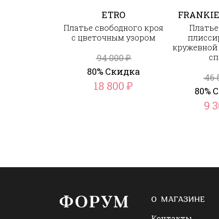
ETRO
FRANKIE
Платье свободного кроя
Платье
с цветочным узором
плисси
кружевной 
94 000
сп
₽
80% Скидка
46 
18 800
₽
80% 
9 
О МАГАЗИНЕ
Контакты