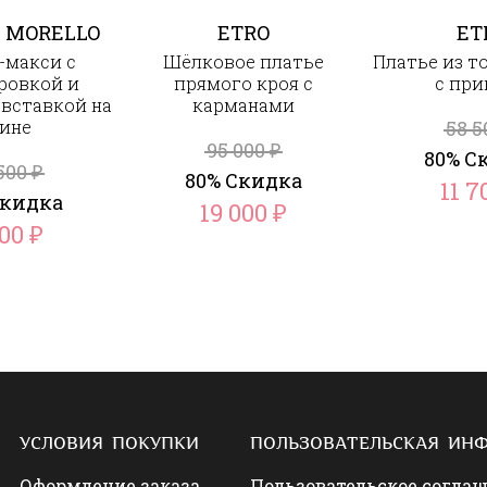
 MORELLO
ETRO
ET
-макси с
Шёлковое платье
Платье из т
ровкой и
прямого кроя с
с пр
вставкой на
карманами
ине
58 
95 000
₽
80% С
500
₽
80% Скидка
11 
Скидка
19 000
₽
300
₽
УСЛОВИЯ ПОКУПКИ
ПОЛЬЗОВАТЕЛЬСКАЯ ИН
Оформление заказа
Пользовательское согла