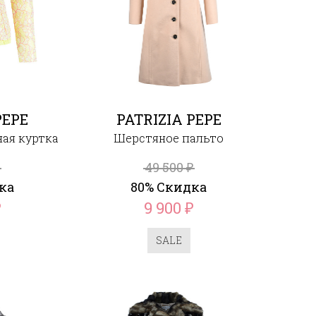
PEPE
PATRIZIA PEPE
ная куртка
Шерстяное пальто
49 500
₽
ка
80% Скидка
9 900
₽
₽
SALE