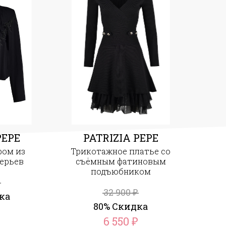
PEPE
PATRIZIA PEPE
ром из
Трикотажное платье со
ерьев
съёмным фатиновым
подъюбником
32 900
₽
ка
80% Скидка
₽
6 550
₽