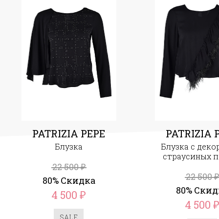
PATRIZIA PEPE
PATRIZIA 
Блузка
Блузка с деко
страусиных п
22 500
₽
22 500
₽
80% Скидка
80% Скид
4 500
₽
4 500
SALE