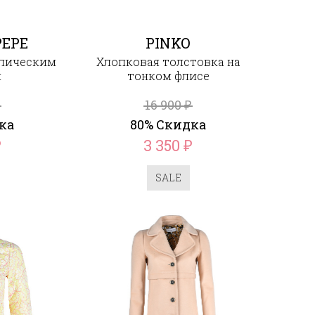
PEPE
PINKO
ллическим
Хлопковая толстовка на
м
тонком флисе
16 900
₽
ка
80% Скидка
3 350
₽
₽
SALE