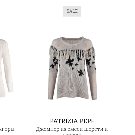
SALE
PATRIZIA PEPE
нгоры
Джемпер из смеси шерсти и
мохера