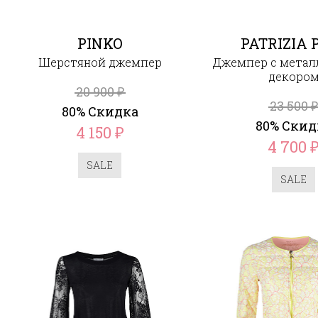
PINKO
PATRIZIA 
Шерстяной джемпер
Джемпер с мета
декоро
20 900
₽
23 500
₽
80% Скидка
80% Скид
4 150
₽
4 700
SALE
SALE