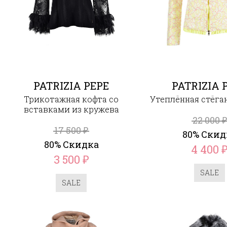
PATRIZIA PEPE
PATRIZIA 
Трикотажная кофта со
Утеплённая стёга
вставками из кружева
22 000
₽
17 500
₽
80% Скид
80% Скидка
4 400
3 500
₽
SALE
SALE