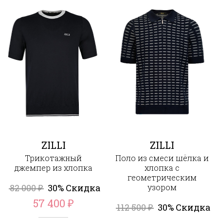
ZILLI
ZILLI
Трикотажный
Поло из смеси шёлка и
джемпер из хлопка
хлопка с
геометрическим
82 000
30% Скидка
узором
₽
57 400
₽
112 500
30% Скидка
₽